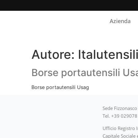
Azienda
Autore:
Italutensil
Borse portautensili Us
Borse portautensili Usag
Sede Fizzonasco 
Tel. +39 02907
Ufficio Registr
Capitale Sociale 