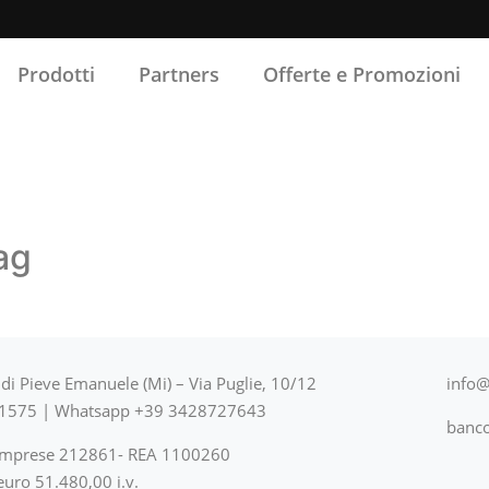
Prodotti
Partners
Offerte e Promozioni
i
ag
di Pieve Emanuele (Mi) – Via Puglie, 10/12
info@i
81575 | Whatsapp +39 3428727643
banco
o Imprese 212861- REA 1100260
euro 51.480,00 i.v.