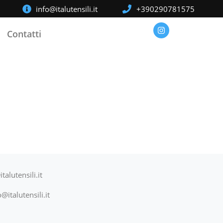
info@italutensili.it
+390290781575
Contatti
talutensili.it
@italutensili.it